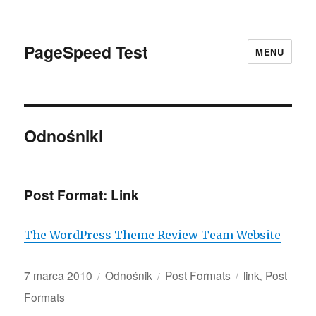
PageSpeed Test
MENU
Odnośniki
Post Format: Link
The WordPress Theme Review Team Website
Opublikowano
Format
Kategorie
Tagi
7 marca 2010
Odnośnik
Post Formats
link
Post
,
wpisu
Formats