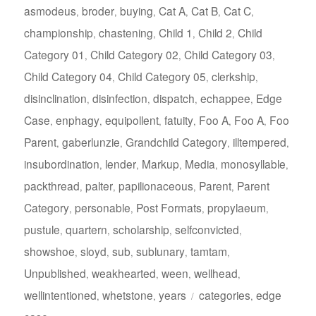
asmodeus
broder
buying
Cat A
Cat B
Cat C
,
,
,
,
,
,
championship
chastening
Child 1
Child 2
Child
,
,
,
,
Category 01
Child Category 02
Child Category 03
,
,
,
Child Category 04
Child Category 05
clerkship
,
,
,
disinclination
disinfection
dispatch
echappee
Edge
,
,
,
,
Case
enphagy
equipollent
fatuity
Foo A
Foo A
Foo
,
,
,
,
,
,
Parent
gaberlunzie
Grandchild Category
illtempered
,
,
,
,
insubordination
lender
Markup
Media
monosyllable
,
,
,
,
,
packthread
palter
papilionaceous
Parent
Parent
,
,
,
,
Category
personable
Post Formats
propylaeum
,
,
,
,
pustule
quartern
scholarship
selfconvicted
,
,
,
,
showshoe
sloyd
sub
sublunary
tamtam
,
,
,
,
,
Unpublished
weakhearted
ween
wellhead
,
,
,
,
Tagi
wellintentioned
whetstone
years
categories
edge
,
,
,