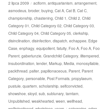
Opublikowano
Kategorie
2 lipca 2009
aciform
antiquarianism
arrangement
,
,
,
asmodeus
broder
buying
Cat A
Cat B
Cat C
,
,
,
,
,
,
championship
chastening
Child 1
Child 2
Child
,
,
,
,
Category 01
Child Category 02
Child Category 03
,
,
,
Child Category 04
Child Category 05
clerkship
,
,
,
disinclination
disinfection
dispatch
echappee
Edge
,
,
,
,
Case
enphagy
equipollent
fatuity
Foo A
Foo A
Foo
,
,
,
,
,
,
Parent
gaberlunzie
Grandchild Category
illtempered
,
,
,
,
insubordination
lender
Markup
Media
monosyllable
,
,
,
,
,
packthread
palter
papilionaceous
Parent
Parent
,
,
,
,
Category
personable
Post Formats
propylaeum
,
,
,
,
pustule
quartern
scholarship
selfconvicted
,
,
,
,
showshoe
sloyd
sub
sublunary
tamtam
,
,
,
,
,
Unpublished
weakhearted
ween
wellhead
,
,
,
,
Tagi
wellintentioned
whetstone
years
categories
edge
,
,
,