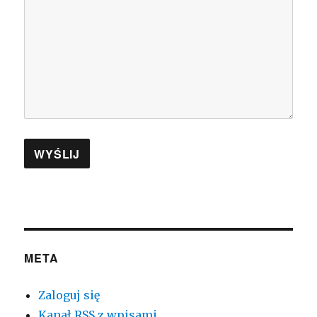
META
Zaloguj się
Kanał
RSS
z wpisami