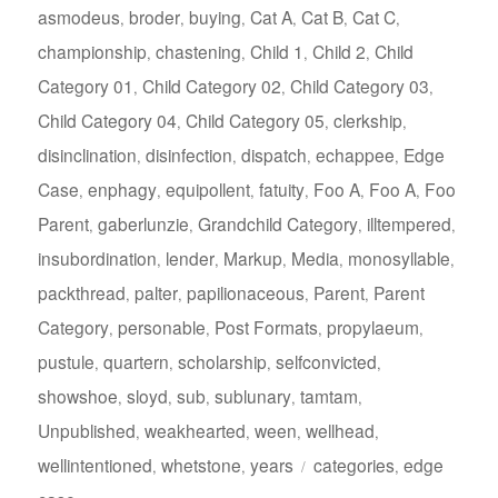
asmodeus
broder
buying
Cat A
Cat B
Cat C
,
,
,
,
,
,
championship
chastening
Child 1
Child 2
Child
,
,
,
,
Category 01
Child Category 02
Child Category 03
,
,
,
Child Category 04
Child Category 05
clerkship
,
,
,
disinclination
disinfection
dispatch
echappee
Edge
,
,
,
,
Case
enphagy
equipollent
fatuity
Foo A
Foo A
Foo
,
,
,
,
,
,
Parent
gaberlunzie
Grandchild Category
illtempered
,
,
,
,
insubordination
lender
Markup
Media
monosyllable
,
,
,
,
,
packthread
palter
papilionaceous
Parent
Parent
,
,
,
,
Category
personable
Post Formats
propylaeum
,
,
,
,
pustule
quartern
scholarship
selfconvicted
,
,
,
,
showshoe
sloyd
sub
sublunary
tamtam
,
,
,
,
,
Unpublished
weakhearted
ween
wellhead
,
,
,
,
Tagi
wellintentioned
whetstone
years
categories
edge
,
,
,