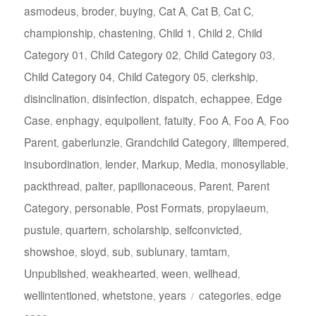
asmodeus
broder
buying
Cat A
Cat B
Cat C
,
,
,
,
,
,
championship
chastening
Child 1
Child 2
Child
,
,
,
,
Category 01
Child Category 02
Child Category 03
,
,
,
Child Category 04
Child Category 05
clerkship
,
,
,
disinclination
disinfection
dispatch
echappee
Edge
,
,
,
,
Case
enphagy
equipollent
fatuity
Foo A
Foo A
Foo
,
,
,
,
,
,
Parent
gaberlunzie
Grandchild Category
illtempered
,
,
,
,
insubordination
lender
Markup
Media
monosyllable
,
,
,
,
,
packthread
palter
papilionaceous
Parent
Parent
,
,
,
,
Category
personable
Post Formats
propylaeum
,
,
,
,
pustule
quartern
scholarship
selfconvicted
,
,
,
,
showshoe
sloyd
sub
sublunary
tamtam
,
,
,
,
,
Unpublished
weakhearted
ween
wellhead
,
,
,
,
Tagi
wellintentioned
whetstone
years
categories
edge
,
,
,