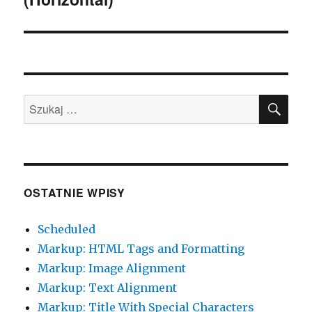
w
o
w
y
w
y
m
y
m
o
m
o
k
o
k
n
k
n
i
n
i
e
i
e
)
e
)
)
SZU
Szukaj:
OSTATNIE WPISY
Scheduled
Markup: HTML Tags and Formatting
Markup: Image Alignment
Markup: Text Alignment
Markup: Title With Special Characters